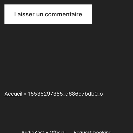
Accueil
»
15536297355_d68697bdb0_o
AudioKast – Official
Request booking