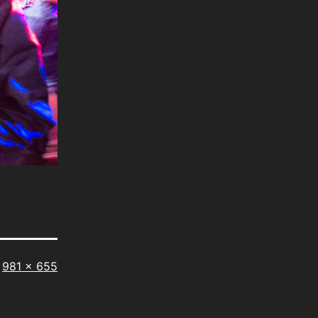
Taille
981 × 655
originale