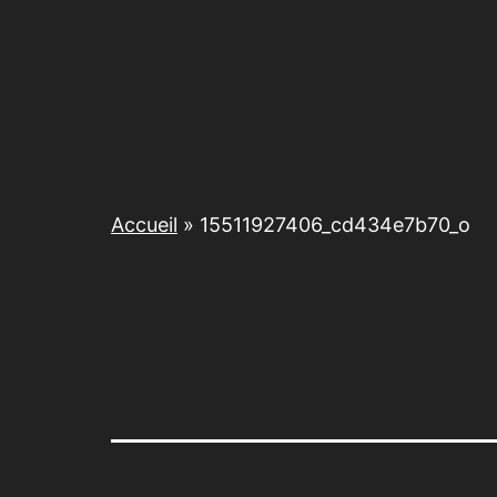
Accueil
»
15511927406_cd434e7b70_o