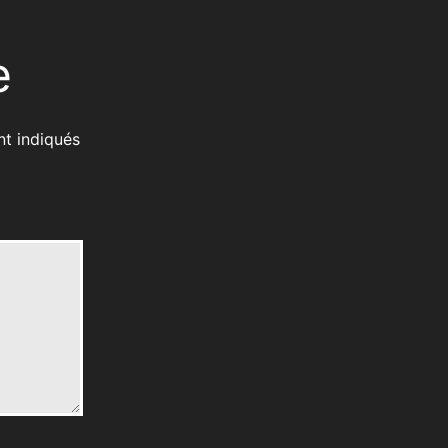
e
nt indiqués