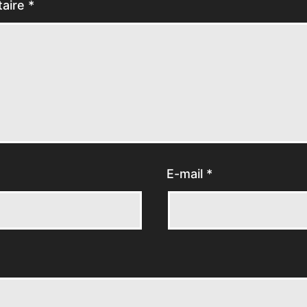
aire
*
E-mail
*