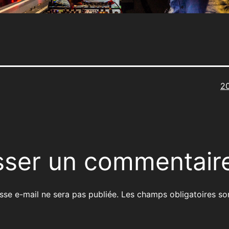
Ta
2
or
sser un commentair
sse e-mail ne sera pas publiée.
Les champs obligatoires so