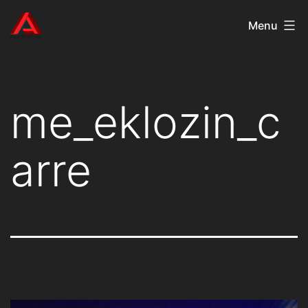
Aller
AudioKast
Menu
au
contenu
me_eklozin_c
arre