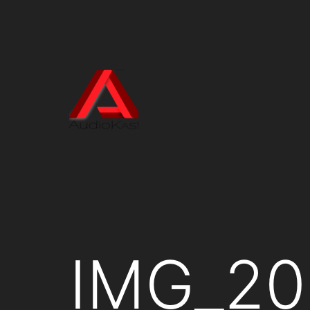
Aller
au
contenu
AudioKast
IMG_20