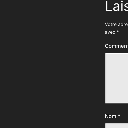
Lai
Votre adre
avec
*
Comment
Nom
*