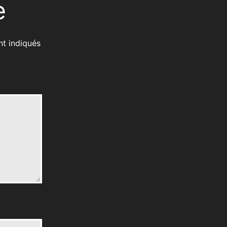
e
nt indiqués