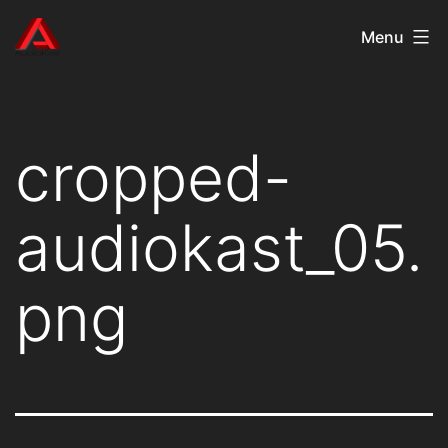
Aller
AudioKast
Menu
au
contenu
cropped-
audiokast_05.
png