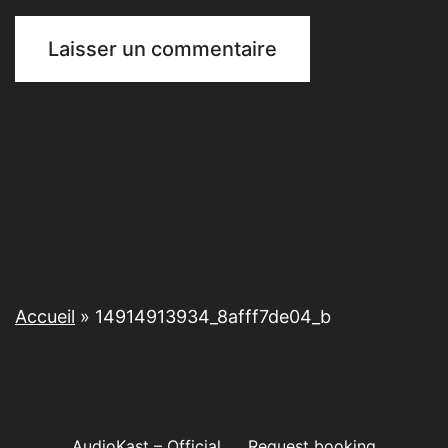
Accueil
»
14914913934_8afff7de04_b
AudioKast – Official
Request booking