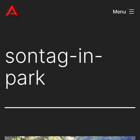
Aller
AudioKast
Menu
au
contenu
sontag-in-
park