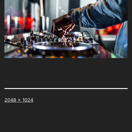
Taille
2048 × 1024
originale