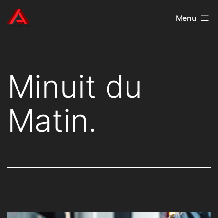
Aller
AudioKast
Menu
au
contenu
Minuit du
Matin.