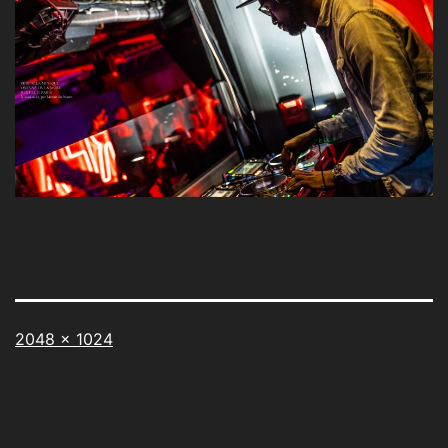
Taille
2048 × 1024
originale