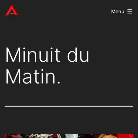
Aller
AudioKast
Menu
au
contenu
Minuit du
Matin.