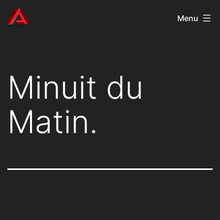
Aller
AudioKast
Menu
au
contenu
Minuit du
Matin.