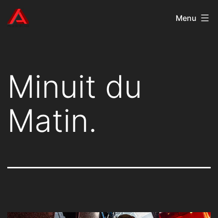
Aller
AudioKast
Menu
au
contenu
Minuit du
Matin.