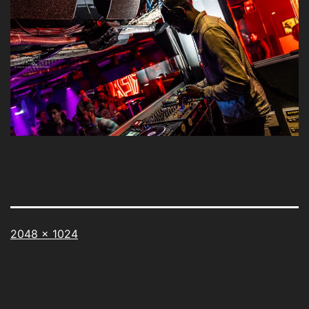
Taille
2048 × 1024
originale