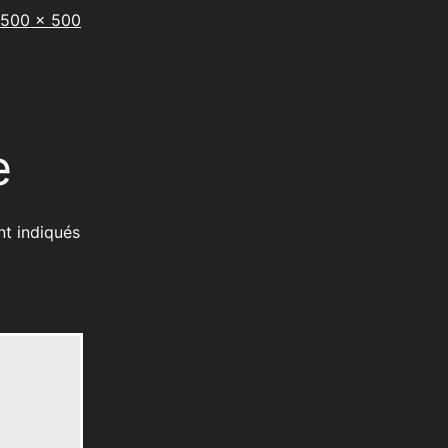
Taille
500 × 500
originale
e
nt indiqués