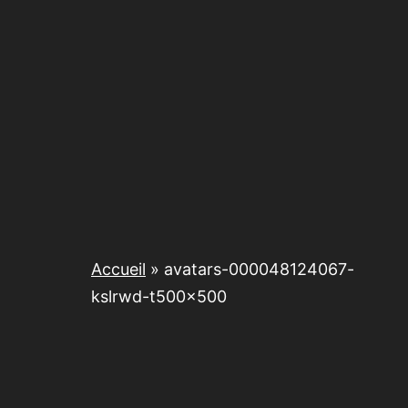
Accueil
»
avatars-000048124067-
kslrwd-t500x500