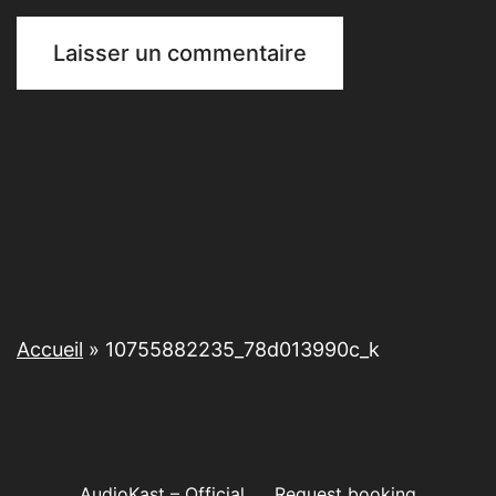
Accueil
»
10755882235_78d013990c_k
AudioKast – Official
Request booking