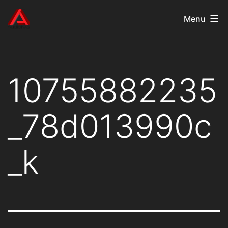
Aller
AudioKast
Menu
au
contenu
10755882235
_78d013990c
_k